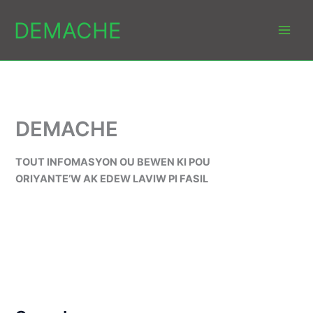
Aller
DEMACHE
au
contenu
DEMACHE
TOUT INFOMASYON OU BEWEN KI POU
ORIYANTE’W AK EDEW LAVIW PI FASIL