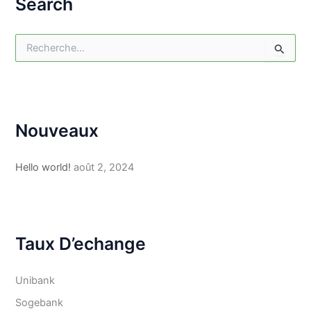
Search
R
e
c
h
e
r
Nouveaux
c
h
e
Hello world!
août 2, 2024
r
:
Taux D’echange
Unibank
Sogebank